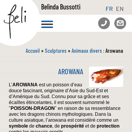
Belinda Bussotti
FR
EN
Accueil
»
Sculptures
»
Animaux divers
: Arowana
AROWANA
L’
AROWANA
est un poisson d’eau
douce fascinant, originaire d’Asie du Sud-Est et
d’Amérique du Sud. Connu pour sa grâce et ses
écailles étincelantes, il est souvent surnommé le
"
POISSON-DRAGON
" en raison de sa ressemblance
avec les dragons chinois mythologiques. Dans la
culture asiatique, l’arowana est considéré comme un
symbole
de
chance
, de
prospérité
et de
protection
contre les mauvais esprits.