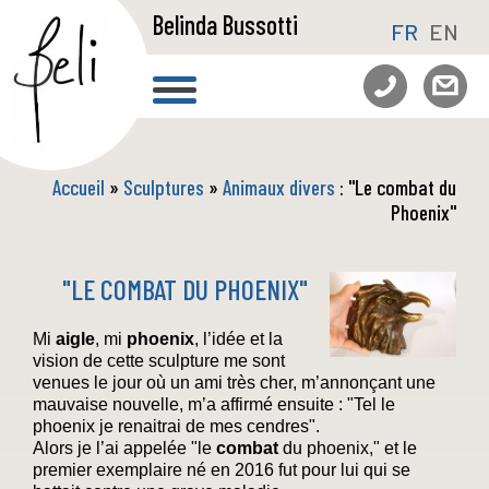
Belinda Bussotti
FR
EN
Accueil
»
Sculptures
»
Animaux divers
: "Le combat du
Phoenix"
"LE COMBAT DU PHOENIX"
Mi
aigle
, mi
phoenix
, l’idée et la
vision de cette sculpture me sont
venues le jour où un ami très cher, m’annonçant une
mauvaise nouvelle, m’a affirmé ensuite : "Tel le
phoenix je renaitrai de mes cendres".
Alors je l’ai appelée "le
combat
du phoenix," et le
premier exemplaire né en 2016 fut pour lui qui se