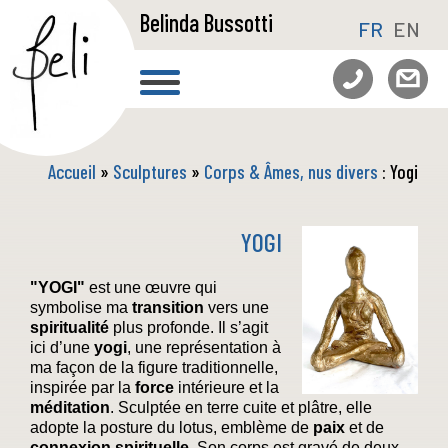
Belinda Bussotti
FR
EN
Accueil
»
Sculptures
»
Corps & Âmes, nus divers
: Yogi
YOGI
"YOGI"
est une œuvre qui
symbolise ma
transition
vers une
spiritualité
plus profonde. Il s’agit
ici d’une
yogi
, une représentation à
ma façon de la figure traditionnelle,
inspirée par la
force
intérieure et la
méditation
. Sculptée en terre cuite et plâtre, elle
adopte la posture du lotus, emblème de
paix
et de
connexion
spirituelle
. Son corps est gravé de deux